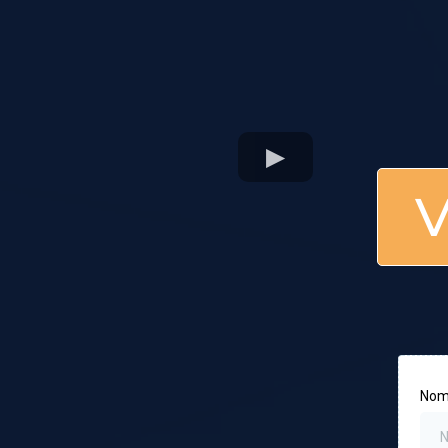
V
Nom