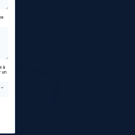
ne
e à
r un