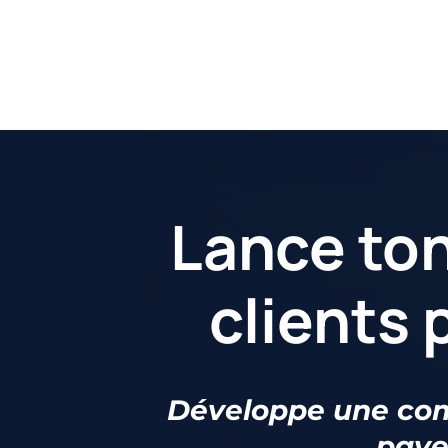
Lance ton
clients 
Développe une com
paye