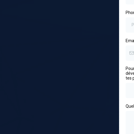
Pho
Ema
Pour
déve
tes 
Quel