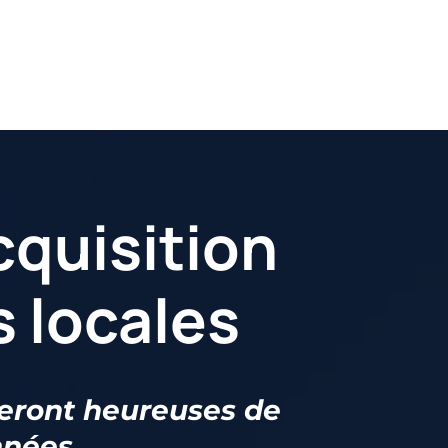
cquisition
s locales
eront heureuses de
nnées