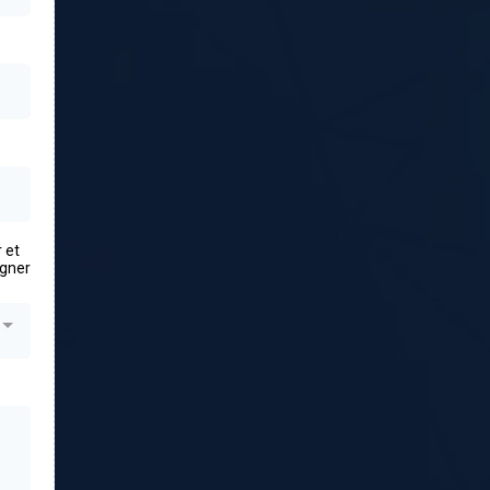
 et
igner