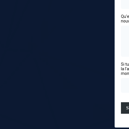
Qu'e
nouv
Si t
la l
mont
S